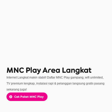
MNC Play Area Langkat
Internet Langkat makin stabil! Daftar MNC Play gampang, wifi unlimited,
TV premium lengkap, instalasi rapi & pelanggan langsung gratis pasang
sekarang juga!
Cek Paket MNC Play